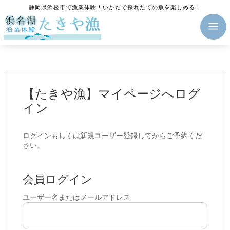
静岡県浜松市で漁業体験！いかだで採れたての魚を楽しめる！
a
【たきや漁】マイページへログ
イン
ログインもしくは新規ユーザー登録してからご予約くだ
さい。
会員ログイン
ユーザー名またはメールアドレス