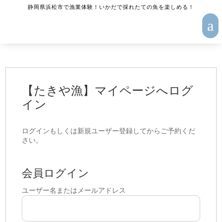
静岡県浜松市で漁業体験！いかだで採れたての魚を楽しめる！
a
【たきや漁】マイページへログ
イン
ログインもしくは新規ユーザー登録してからご予約くだ
さい。
会員ログイン
ユーザー名またはメールアドレス