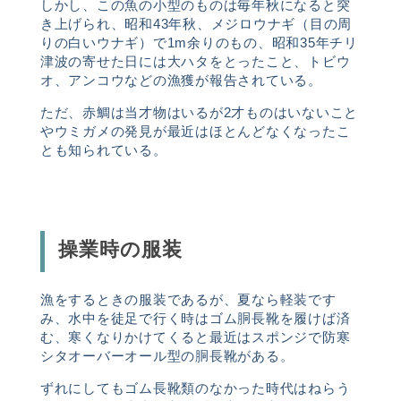
しかし、この魚の小型のものは毎年秋になると突
き上げられ、昭和43年秋、メジロウナギ（目の周
りの白いウナギ）で1m余りのもの、昭和35年チリ
津波の寄せた日には大ハタをとったこと、トビウ
オ、アンコウなどの漁獲が報告されている。
ただ、赤鯛は当才物はいるが2才ものはいないこと
やウミガメの発見が最近はほとんどなくなったこ
とも知られている。
操業時の服装
漁をするときの服装であるが、夏なら軽装です
み、水中を徒足で行く時はゴム胴長靴を履けば済
む、寒くなりかけてくると最近はスポンジで防寒
シタオーバーオール型の胴長靴がある。
ずれにしてもゴム長靴類のなかった時代はねらう