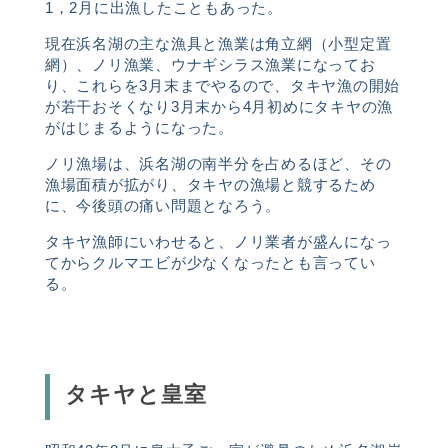
1，2月に出漁したこともあった。
現在浜名湖の主な漁具と漁業は角立網（小型定置
網）、ノリ漁業、ウナギシラス漁業になってお
り、これらを3月末までやるので、タキヤ漁の開始
が若干おそくなり3月末から4月初めにタキヤの漁
がはじまるようになった。
ノリ漁場は、浜名湖の南半分を占めるほど、その
漁場面積が拡がり、タキヤの漁場と競するため
に、今後頭の痛い問題となろう。
タキヤ漁師にいわせると、ノリ業者が盛んになっ
てからクルマエビが少なくなったとも言ってい
る。
タキヤと皇室