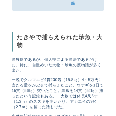
船
たきやで捕らえられた珍魚・大
物
漁獲物であるが、個人技による漁法であるだけ
に、特に、自慢めいた大物・珍魚の獲物話が多く
出た。
一晩でクルマエビ4貫
200
匁（15.8㎏）4～5万円に
当たる量をかぶせて捕らえたこと、ウナギを
1
日で
15貫（56㎏）突いたこと。黒鯛を14貫（52㎏）捕
ったという記録もある。 大物では体長4尺5寸
（1.3m）のスズキを突いたり、アカエイの9尺
（2.7ｍ）を捕った話もでた。