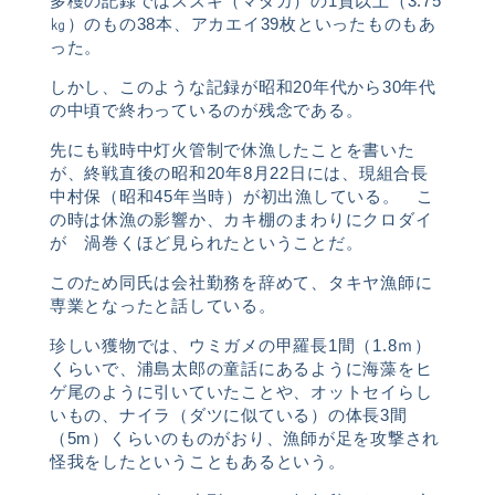
多穫の記録ではスズキ（マダカ）の1貫以上（3.75
㎏）のもの38本、アカエイ39枚といったものもあ
った。
しかし、このような記録が昭和20年代から30年代
の中頃で終わっているのが残念である。
先にも戦時中灯火管制で休漁したことを書いた
が、終戦直後の昭和20年8月22日には、現組合長
中村保（昭和45年当時）が初出漁している。 こ
の時は休漁の影響か、カキ棚のまわりにクロダイ
が 渦巻くほど見られたということだ。
このため同氏は会社勤務を辞めて、タキヤ漁師に
専業となったと話している。
珍しい獲物では、ウミガメの甲羅長1間（1.8ｍ）
くらいで、浦島太郎の童話にあるように海藻をヒ
ゲ尾のように引いていたことや、オットセイらし
いもの、ナイラ（ダツに似ている）の体長3間
（5m）くらいのものがおり、漁師が足を攻撃され
怪我をしたということもあるという。