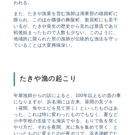
われる。
また、たきや漁業を営む漁師は湖東部の雄踏町に
限られ、このほか隣接の舞阪町、新居町にも若干
いるが、たきや発生の歴史から見れば亜流であり
戦後始まったもので人数も少ない。このように、
地域的に限られた所の漁師が伝統的な漁法を守っ
ていることは大変興味深い。
たきや漁の起こり
年輩漁師からの話によると、
100
年以上もの昔の事
になりますが、浜名湖には古来、昼間の見ヅキ
（昼間、魚やエビを見て突く）といったものはあ
った。これは特に変わったものでもなく、夏など
小中学校の生徒でも海浜でやる、もりで魚を突く
やり方だ、それを夜間、光に魚を集めて突く、と
いったものに変えたのが夜ボリで、浜名湖畔でた