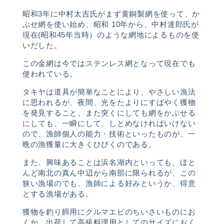
昭和
3
年に中村太吉氏がまず黄銅製網を使って、か
ぶせ網を使い始め、昭和
10
年から、中村達郎氏が
現在
(
昭和
45
年当時）のような網地によるものを使
いだした。
この金網は今ではステンレス網となって現在でも
使われている。
タキヤは道具が簡単なことにより、やさしい漁法
に思われるが、夜間、光をたよりにすばやく獲物
を発見すること、また突くにしても網をかぶせる
にしても、一瞬にして、しとめなければいけない
ので、漁師個人の能力・技術といったものが、一
晩の漁獲量に大きくひびくのである。
また、興味あることは浜名湖内といっても、ほと
んど南北の真ん中辺から南部に限られるが、この
狭い漁場のでも、漁師による好みというか、得意
とする漁場がある。
獲物を釣り餌用にクルマエビのちいさいものにお
くか、出荷して高級料理用としてのサイズにおく