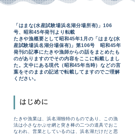
「はまな
(
水産試験場浜名湖分場所有
)
」106
号、昭和
45
年発刊より転載
たきや漁概要として昭和
45
年
1
月の「はまな
(
水
産試験場浜名湖分場保有
)
」第106号 昭和
45
年
発刊の記事にたきや漁師からの話をまとめたも
のがありますのでその内容をここに転載しまし
た。文中にある現代（昭和
45
年当時）などの言
葉をそのままの記述で転載してますのでご理解
ください。
はじめに
たきや漁業は、浜名湖独特のものであり、この漁
法は小さなかぶせ網と突き棒の二つの道具でおこ
なわれ、営業としているのは、浜名湖だけだと思