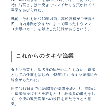
特に浩宮さまは一突きでシマイサキを突かれて大
喝采をあびられた。
戦前、それも昭和10年以前に高松宮様がご来浜の
際、山内勇氏がタキヤによって獲ったドウマン
（大形のカニ）を献上した記録があるという。
これからのタキヤ漁業
タキヤ漁業も、浜名湖の観光化にともない、遊船
としての仕事をはじめ、43年1月にタキヤ遊船組合
総会がもたれた。
同年4月7日までに約
60
隻が準備を終わり、漁師は
小型船舶操縦士の免許をとり、救命具の備えをし
て、今後の観光漁業への役目を果たそうとの意
気。