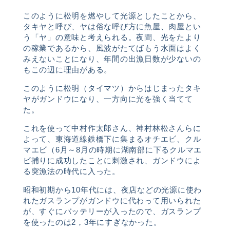
このように松明を燃やして光源としたことから、
タキヤと呼び、ヤは俗な呼び方に魚屋、肉屋とい
う「ヤ」の意味と考えられる。夜間、光をたより
の稼業であるから、風波がたてばもう水面はよく
みえないことになり、年間の出漁日数が少ないの
もこの辺に理由がある。
このように松明（タイマツ）からはじまったタキ
ヤがガンドウになり、一方向に光を強く当てて
た。
これを使って中村作太郎さん、神村林松さんらに
よって、東海道線鉄橋下に集まるオチエビ、クル
マエビ（
6
月～
8
月の時期に湖南部に下るクルマエ
ビ捕りに成功したことに刺激され、ガンドウによ
る突漁法の時代に入った。
昭和初期から
10
年代には、夜店などの光源に使わ
れたガスランプがガンドウに代わって用いられた
が、すぐにバッテリーが入ったので、ガスランプ
を使ったのは
2
，
3
年にすぎなかった。