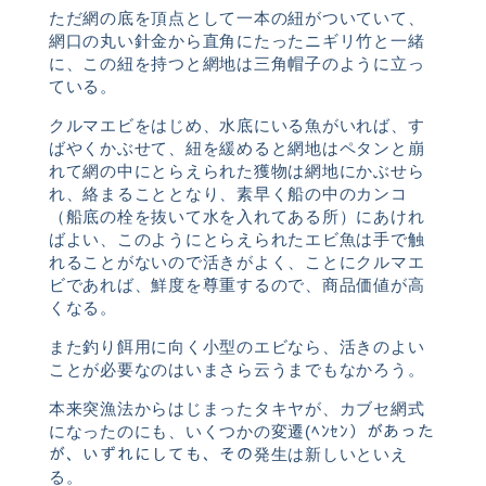
ただ網の底を頂点として一本の紐がついていて、
網口の丸い針金から直角にたったニギリ竹と一緒
に、この紐を持つと網地は三角帽子のように立っ
ている。
クルマエビをはじめ、水底にいる魚がいれば、す
ばやくかぶせて、紐を緩めると網地はペタンと崩
れて網の中にとらえられた獲物は網地にかぶせら
れ、絡まることとなり、素早く船の中のカンコ
（船底の栓を抜いて水を入れてある所）にあけれ
ばよい、このようにとらえられたエビ魚は手で触
れることがないので活きがよく、ことにクルマエ
ビであれば、鮮度を尊重するので、商品価値が高
くなる。
また釣り餌用に向く小型のエビなら、活きのよい
ことが必要なのはいまさら云うまでもなかろう。
本来突漁法からはじまったタキヤが、カブセ網式
になったのにも、いくつかの変遷
(
ﾍﾝｾﾝ）があった
が、いずれにしても、その発生は新しいといえ
る。