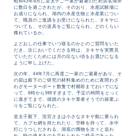
昭和43年8月に皇太子ご一家が避暑のため浜名湖岸
に数日を過ごされたが、そのおり、水産試験場に
お成りになられ、湖内の水産生物と水産業につい
て、職員のご進講をお受けになられた。タキヤに
ついても、その道具をご覧になられ、どのくらい
獲れているか。
よどおしの仕事でいつ寝るのかとのご質問をいた
だき、次においでくださる時は、タキヤを実際見
ていただくためには月の出ない頃をお選びになる
ように申し上げた。
次の年、44年7月に再度ご一家のご避暑があり、そ
の節は殿下のご研究の材料集めのために夜間わざ
わざモーターボート数隻で村櫛前までおいでにな
って、8時から9時すぎまで、予定の時間をとっく
に過ぎてまで、雄踏のタキヤ業者そうでの操業ぶ
りをご覧になられた。
皇太子殿下、浩宮さまは小さなタキヤ船に乗られ
て、カブセ網を持たれたり、空棒を持って、水中
灯にうつしだされる、湖底の獲物を次々と追わ
れ、時の過ぎるのを忘れられたご様子であった。