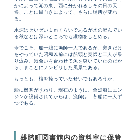
かによって湖の東、西に分かれるしその日の天
候、ことに風向きによって、さらに場所が変わ
る。
水深はせいぜい１ｍくらいであるが水の澄んでい
る秋などは深いところでも獲物をしとめる。
今でこそ、船一艘に漁師一人であるが、突きだけ
をやっていた昭和以前には船頭と突師と二人が乗
り込み、気合いを合わせて魚を突いていたのだか
ら、まことにノンビリした風景である。
もっとも、櫓を操っていたせいでもあろうか。
船に機関がすわり、現在のように、全漁船にエン
ジンが設備されてからは、漁師は 各船に一人ず
つである。
雄踏町図書館内の資料室に保管