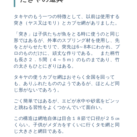
タキヤのもう一つの特徴として、以前は使用する
突き（ヤス又はモリ）とカブセ網があリました。
「突き」は子供たちが魚をとる時に使うのと同じ
形ではあるが、外車のスプリング材を使用し、先
をとがらせたモリで、突先は
6
～
8
本にわかれ、プ
ロのものだけに、頑丈な作りである。 また柄竹
も長さ２．５間（４～５ｍ）のものまであり、竹
の太さもひとにぎりはある。
タキヤの使うカブセ網はおそらく全国を回って
も、ありふれたもののようであるが、ほとんど同
じ形がないであろう。
ごく簡単ではあるが、エビが水中や砂底をピンッ
と跳ねる習性をよくつかんでいて面白い。
この構造は網地自体は目合１８節で口径が２５㎝
くらい。子供がメダカをすくいに行くタモ網と同
じ大きさと網目である。