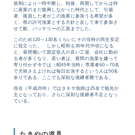
規制により一時中断し、戦後、再開してからは特
に産業のまだ復興しなかった時代として、引揚
者、復員した者がこの漁業に参加うる希望が多
く、県の許可漁業とする方針と反して来て参加さ
せて船、バッテリーの工面までした。
このため
120
～
130
名くらいにその当時の民生安定
に役立った。 しかし昭和も
30
年代中頃になる
と、昼間働いて固定収入の良い工場、会社に勤め
る者が多くなり、若い者は、夜間の漁業を嫌って
寄り付かず今では（昭
45
年当時）専業者
60
～
70
名
で天候さえよければ毎日出漁するという人は
50
名
余りである。ここでも深刻な後継者難である。
現在（平成
20
年）ではタキヤ漁師は
25
名で観光が
主となっており、さらに深刻な後継者不足となっ
ている。
たきやの道具