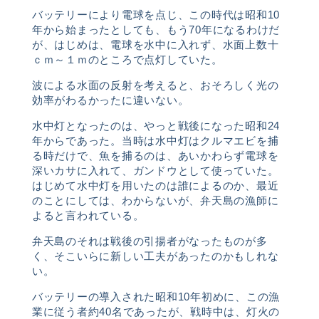
バッテリーにより電球を点じ、この時代は昭和
10
年から始まったとしても、もう
70
年になるわけだ
が、はじめは、電球を水中に入れず、水面上数十
ｃｍ～１ｍのところで点灯していた。
波による水面の反射を考えると、おそろしく光の
効率がわるかったに違いない。
水中灯となったのは、やっと戦後になった昭和
24
年からであった。当時は水中灯はクルマエビを捕
る時だけで、魚を捕るのは、あいかわらず電球を
深いカサに入れて、ガンドウとして使っていた。
はじめて水中灯を用いたのは誰によるのか、最近
のことにしては、わからないが、弁天島の漁師に
よると言われている。
弁天島のそれは戦後の引揚者がなったものが多
く、そこいらに新しい工夫があったのかもしれな
い。
バッテリーの導入された昭和
10
年初めに、この漁
業に従う者約
40
名であったが、戦時中は、灯火の