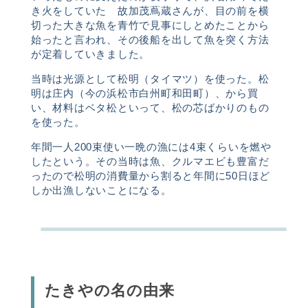
き火をしていた 故加茂蔦蔵さんが、目の前を横
切った大きな魚を青竹で見事にしとめたことから
始ったと言われ、その後船を出して魚を突く方法
が定着していきました。
当時は光源として松明（タイマツ）を使った。松
明は庄内（今の浜松市白州町和田町）、から買
い、材料はベタ松といって、松の芯ばかりのもの
を使った。
年間一人
200
束使い一晩の漁には
4
束くらいを燃や
したという。その当時は魚、クルマエビも豊富だ
ったので松明の消費量から割ると年間に
50
日ほど
しか出漁しないことになる。
たきやの名の由来