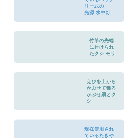
リー式の
光源 水中灯
竹竿の先端
に付けられ
たクシ モリ
えびを上から
かぶせて獲る
かぶせ網とク
シ
現在使用され
ているたきや