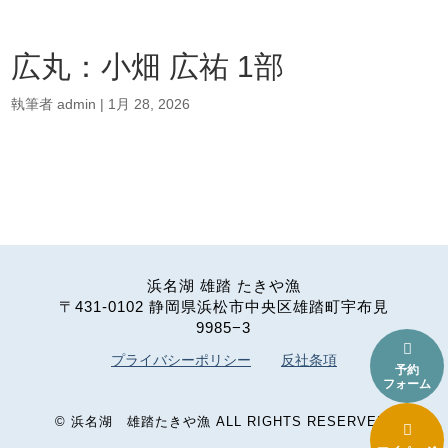
広丸：小畑 広祐 1部
執筆者
admin
|
1月 28, 2026
浜名湖 雄踏 たきや漁
〒431-0102 静岡県浜松市中央区雄踏町宇布見
9985−3

プライバシーポリシー
反社条項
予約
フォーム
©
浜名湖 雄踏たきや漁
ALL RIGHTS RESERVED.
