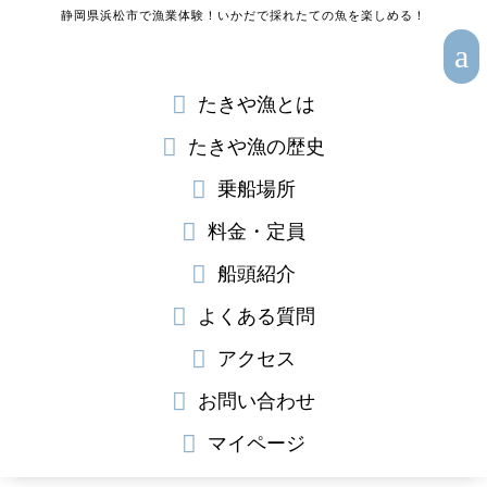
静岡県浜松市で漁業体験！いかだで採れたての魚を楽しめる！
a

たきや漁とは

たきや漁の歴史

乗船場所

料金・定員

船頭紹介

よくある質問

アクセス

お問い合わせ

マイページ