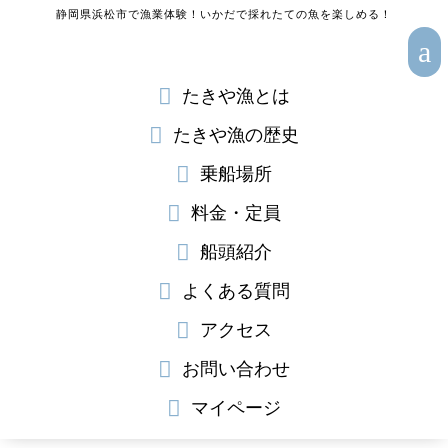
静岡県浜松市で漁業体験！いかだで採れたての魚を楽しめる！
a

たきや漁とは

たきや漁の歴史

乗船場所

料金・定員

船頭紹介

よくある質問

アクセス

お問い合わせ

マイページ